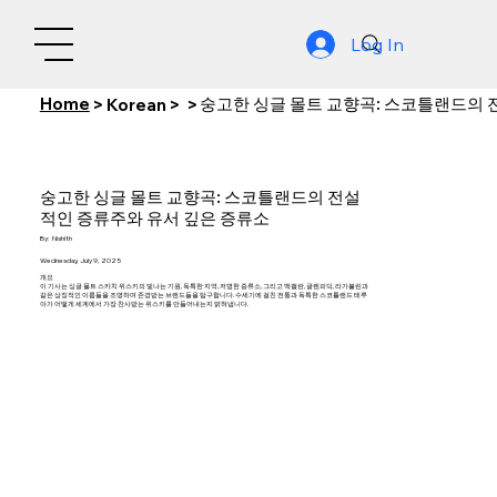
Log In
Home
숭고한 싱글 몰트 교향곡: 스코틀랜드의 
>
Korean
>
>
숭고한 싱글 몰트 교향곡: 스코틀랜드의 전설
적인 증류주와 유서 깊은 증류소
By:
Nishith
Wednesday, July 9, 2025
개요
이 기사는 싱글 몰트 스카치 위스키의 빛나는 기원, 독특한 지역, 저명한 증류소, 그리고 맥캘란, 글렌피딕, 라가불린과
같은 상징적인 이름들을 조명하며 존경받는 브랜드들을 탐구합니다. 수세기에 걸친 전통과 독특한 스코틀랜드 테루
아가 어떻게 세계에서 가장 찬사받는 위스키를 만들어내는지 밝혀냅니다.