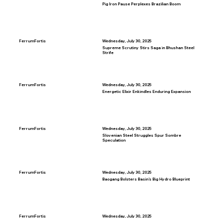
Pig Iron Pause Perplexes Brazilian Boom
FerrumFortis
Wednesday, July 30, 2025
Supreme Scrutiny Stirs Saga in Bhushan Steel
Strife
FerrumFortis
Wednesday, July 30, 2025
Energetic Elixir Enkindles Enduring Expansion
FerrumFortis
Wednesday, July 30, 2025
Slovenian Steel Struggles Spur Sombre
Speculation
FerrumFortis
Wednesday, July 30, 2025
Baogang Bolsters Basin’s Big Hydro Blueprint
FerrumFortis
Wednesday, July 30, 2025