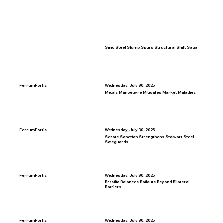
Sinic Steel Slump Spurs Structural Shift Saga
FerrumFortis
Wednesday, July 30, 2025
Metals Manoeuvre Mitigates Market Maladies
FerrumFortis
Wednesday, July 30, 2025
Senate Sanction Strengthens Stalwart Steel
Safeguards
FerrumFortis
Wednesday, July 30, 2025
Brasilia Balances Bailouts Beyond Bilateral
Barriers
FerrumFortis
Wednesday, July 30, 2025