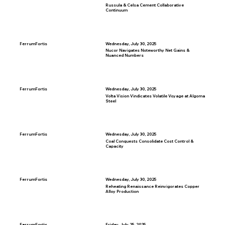
Russula & Celsa Cement Collaborative
Continuum
FerrumFortis
Wednesday, July 30, 2025
Nucor Navigates Noteworthy Net Gains &
Nuanced Numbers
FerrumFortis
Wednesday, July 30, 2025
Volta Vision Vindicates Volatile Voyage at Algoma
Steel
FerrumFortis
Wednesday, July 30, 2025
Coal Conquests Consolidate Cost Control &
Capacity
FerrumFortis
Wednesday, July 30, 2025
Reheating Renaissance Reinvigorates Copper
Alloy Production
FerrumFortis
Friday, July 25, 2025