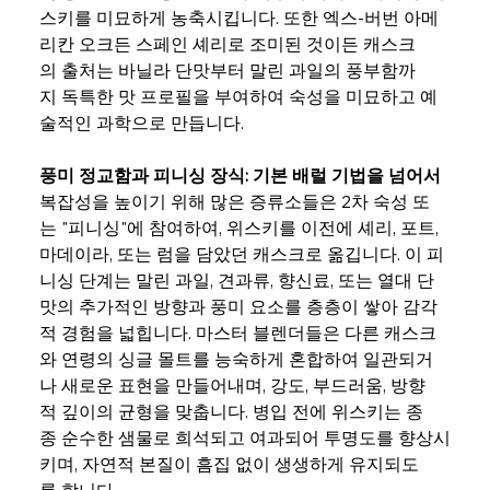
스키를 미묘하게 농축시킵니다. 또한 엑스-버번 아메
리칸 오크든 스페인 셰리로 조미된 것이든 캐스크
의 출처는 바닐라 단맛부터 말린 과일의 풍부함까
지 독특한 맛 프로필을 부여하여 숙성을 미묘하고 예
술적인 과학으로 만듭니다.
풍미 정교함과 피니싱 장식: 기본 배럴 기법을 넘어서
복잡성을 높이기 위해 많은 증류소들은 2차 숙성 또
는 "피니싱"에 참여하여, 위스키를 이전에 셰리, 포트, 
마데이라, 또는 럼을 담았던 캐스크로 옮깁니다. 이 피
니싱 단계는 말린 과일, 견과류, 향신료, 또는 열대 단
맛의 추가적인 방향과 풍미 요소를 층층이 쌓아 감각
적 경험을 넓힙니다. 마스터 블렌더들은 다른 캐스크
와 연령의 싱글 몰트를 능숙하게 혼합하여 일관되거
나 새로운 표현을 만들어내며, 강도, 부드러움, 방향
적 깊이의 균형을 맞춥니다. 병입 전에 위스키는 종
종 순수한 샘물로 희석되고 여과되어 투명도를 향상시
키며, 자연적 본질이 흠집 없이 생생하게 유지되도
록 합니다.