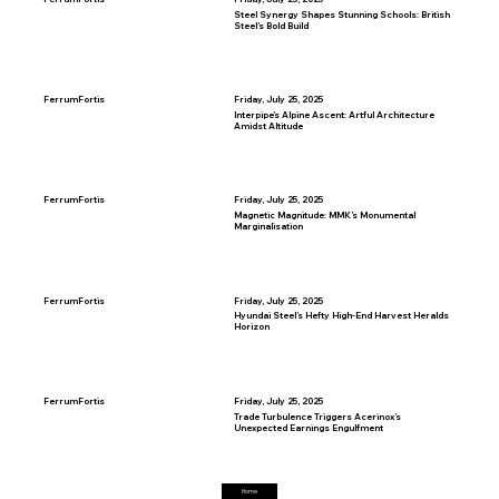
Steel Synergy Shapes Stunning Schools: British
Steel’s Bold Build
FerrumFortis
Friday, July 25, 2025
Interpipe’s Alpine Ascent: Artful Architecture
Amidst Altitude
FerrumFortis
Friday, July 25, 2025
Magnetic Magnitude: MMK’s Monumental
Marginalisation
FerrumFortis
Friday, July 25, 2025
Hyundai Steel’s Hefty High-End Harvest Heralds
Horizon
FerrumFortis
Friday, July 25, 2025
Trade Turbulence Triggers Acerinox’s
Unexpected Earnings Engulfment
Home